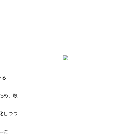
いる
ため、敢
化しつつ
年に