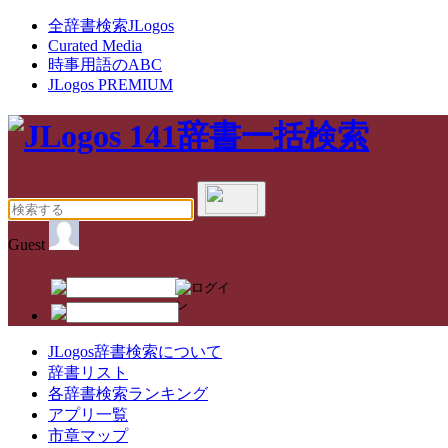
全辞書検
索
J
Logos
Curated Media
時事用語のABC
JLogos PREMIUM
Guest
JLogos辞書検索について
辞書リスト
各辞書検索ランキング
アプリ一覧
市章マップ