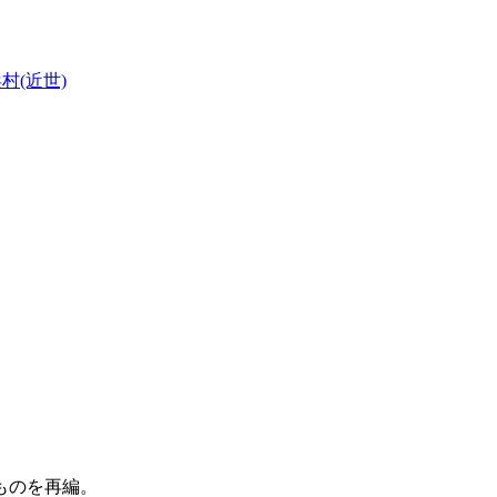
村(近世)
ものを再編。