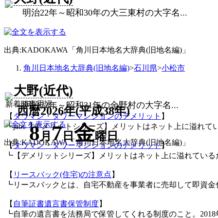
明治22年～昭和30年の大三東村の大字名...
出典:KADOKAWA「角川日本地名大辞典(旧地名編)」
角川日本地名大辞典(旧地名編)
>
石川県
>
小松市
大野(近代)
新着時事用語
明治22年～昭和31年の金野村の大字名...
西暦2026年(平成38年)
【
タワマン・タワーマンションのデメリット
】
8
7
金
┗jabc【デメリットシリーズ】メリットはネット上に溢れて
月
日
曜日
出典:KADOKAWA「角川日本地名大辞典(旧地名編)」
【
タワマン・タワーマンションのデメリット
】
┗【デメリットシリーズ】メリットはネット上に溢れている
【
リースバック(住宅)の注意点
】
┗リースバックとは、自宅不動産を事業者に売却して即資金
【
自筆証書遺言書保管制度
】
┗自筆の遺言書を法務局で保管してくれる制度のこと。2018