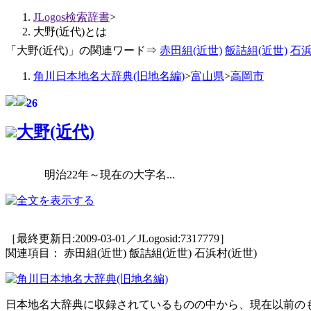
JLogos検索辞書
>
大野(近代)とは
「大野(近代)」の関連ワード⇒
赤田組(近世)
飯詰組(近世)
石浜
角川日本地名大辞典(旧地名編)
>
富山県
>
高岡市
26
大野(近代)
明治22年～現在の大字名...
［最終更新日:2009-03-01／JLogosid:7317779］
関連項目： 赤田組(近世) 飯詰組(近世) 石浜村(近世)
日本地名大辞典に収録されているものの中から、現在以前の