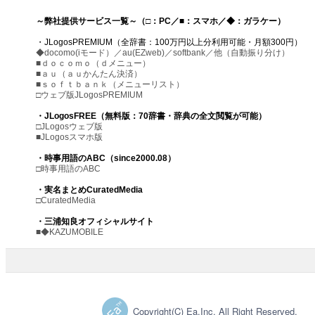
～弊社提供サービス一覧～（□：PC／■：スマホ／◆：ガラケー）
・JLogosPREMIUM（全辞書：100万円以上分利用可能・月額300円）
◆docomo(iモード）／au(EZweb)／softbank／他（自動振り分け）
■ｄｏｃｏｍｏ（ｄメニュー）
■ａｕ（ａｕかんたん決済）
■ｓｏｆｔｂａｎｋ（メニューリスト）
□ウェブ版JLogosPREMIUM
・JLogosFREE（無料版：70辞書・辞典の全文閲覧が可能）
□JLogosウェブ版
■JLogosスマホ版
・時事用語のABC（since2000.08）
□時事用語のABC
・実名まとめCuratedMedia
□CuratedMedia
・三浦知良オフィシャルサイト
■◆KAZUMOBILE
Copyright(C) Ea.Inc. All Right Reserved.