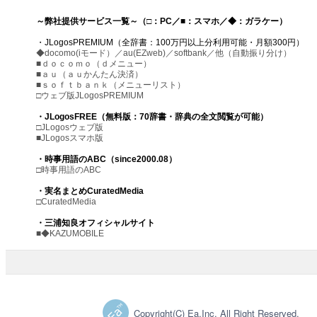
～弊社提供サービス一覧～（□：PC／■：スマホ／◆：ガラケー）
・JLogosPREMIUM（全辞書：100万円以上分利用可能・月額300円）
◆docomo(iモード）／au(EZweb)／softbank／他（自動振り分け）
■ｄｏｃｏｍｏ（ｄメニュー）
■ａｕ（ａｕかんたん決済）
■ｓｏｆｔｂａｎｋ（メニューリスト）
□ウェブ版JLogosPREMIUM
・JLogosFREE（無料版：70辞書・辞典の全文閲覧が可能）
□JLogosウェブ版
■JLogosスマホ版
・時事用語のABC（since2000.08）
□時事用語のABC
・実名まとめCuratedMedia
□CuratedMedia
・三浦知良オフィシャルサイト
■◆KAZUMOBILE
Copyright(C) Ea.Inc. All Right Reserved.