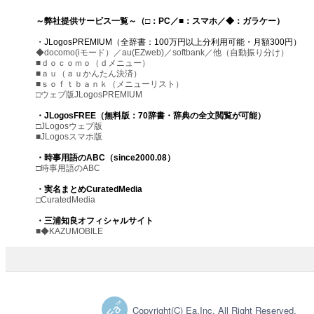
～弊社提供サービス一覧～（□：PC／■：スマホ／◆：ガラケー）
・JLogosPREMIUM（全辞書：100万円以上分利用可能・月額300円）
◆docomo(iモード）／au(EZweb)／softbank／他（自動振り分け）
■ｄｏｃｏｍｏ（ｄメニュー）
■ａｕ（ａｕかんたん決済）
■ｓｏｆｔｂａｎｋ（メニューリスト）
□ウェブ版JLogosPREMIUM
・JLogosFREE（無料版：70辞書・辞典の全文閲覧が可能）
□JLogosウェブ版
■JLogosスマホ版
・時事用語のABC（since2000.08）
□時事用語のABC
・実名まとめCuratedMedia
□CuratedMedia
・三浦知良オフィシャルサイト
■◆KAZUMOBILE
Copyright(C) Ea.Inc. All Right Reserved.