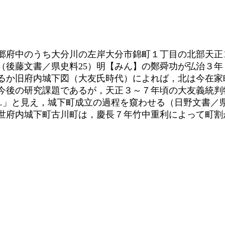
郷府中のうち大分川の左岸大分市錦町１丁目の北部天正
（後藤文書／県史料25）明【みん】の鄭舜功が弘治３
るか旧府内城下図（大友氏時代）によれば，北は今在家
今後の研究課題であるが，天正３～７年頃の大友義統判
…」と見え，城下町成立の過程を窺わせる（日野文書／
世府内城下町古川町は，慶長７年竹中重利によって町割