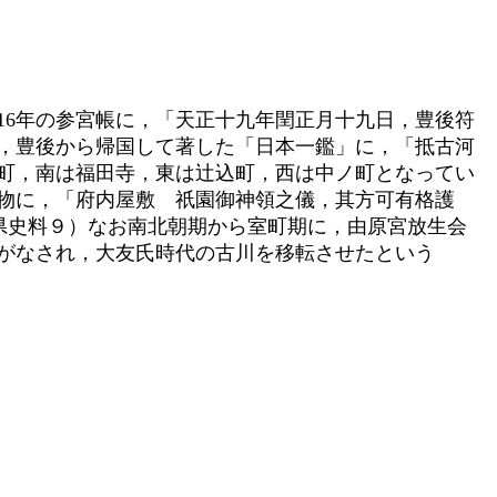
16年の参宮帳に，「天正十九年閏正月十九日，豊後符
年，豊後から帰国して著した「日本一鑑」に，「抵古河
町，南は福田寺，東は辻込町，西は中ノ町となってい
物に，「府内屋敷 祇園御神領之儀，其方可有格護
県史料９）なお南北朝期から室町期に，由原宮放生会
がなされ，大友氏時代の古川を移転させたという