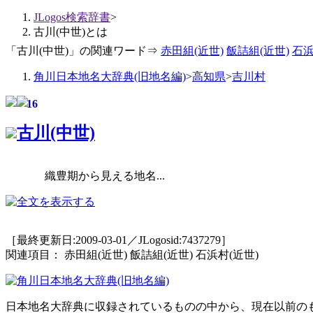
JLogos検索辞書
>
古川(中世)とは
「古川(中世)」の関連ワード⇒
赤田組(近世)
飯詰組(近世)
石浜
角川日本地名大辞典(旧地名編)
>
高知県
>
吉川村
16
古川(中世)
織豊期から見える地名...
［最終更新日:2009-03-01／JLogosid:7437279］
関連項目： 赤田組(近世) 飯詰組(近世) 石浜村(近世)
日本地名大辞典に収録されているものの中から、現在以前の