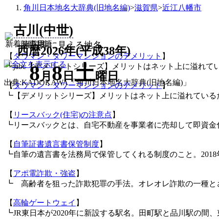
角川日本地名大辞典(旧地名編)
>
滋賀県
>
近江八幡市
古川(中世)
新着時事用語
戦国期に見える地名...
西暦2026年(平成38年)
【
タワマン・タワーマンションのデメリット
】
8
8
土
┗jabc【デメリットシリーズ】メリットはネット上に溢れて
月
日
曜日
出典:KADOKAWA「角川日本地名大辞典(旧地名編)」
【
タワマン・タワーマンションのデメリット
】
┗【デメリットシリーズ】メリットはネット上に溢れている
【
リースバック(住宅)の注意点
】
┗リースバックとは、自宅不動産を事業者に売却して即資金
【
自筆証書遺言書保管制度
】
┗自筆の遺言書を法務局で保管してくれる制度のこと。2018
【
アポ電詐欺・強盗
】
┗ 高齢者を狙った詐欺犯罪の手法。オレオレ詐欺の一種と
【
高輪ゲートウェイ
】
┗JR東日本が2020年に新設する駅名。田町駅と品川駅の間、