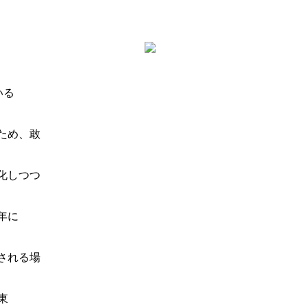
いる
ため、敢
化しつつ
年に
される場
東