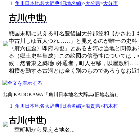
角川日本地名大辞典(旧地名編)
>
大分県
>
大分市
古川(中世)
戦国末期に見える町名豊後国大分郡笠和【かさわ】
中古川しゆ五人つれ……」と見えるのが唯一の史料
〈府六佳歪〉即府内也」とある古河は当地と関係あ
る（郷土史料集成）この絵図の信憑性については，
候，然者東之築地□外通者，町人召移，以屋敷料…
相撲を勤する古河とは全く別のものであろうなお近
出典:KADOKAWA「角川日本地名大辞典(旧地名編)」
角川日本地名大辞典(旧地名編)
>
滋賀県
>
朽木村
古川(中世)
室町期から見える地名...