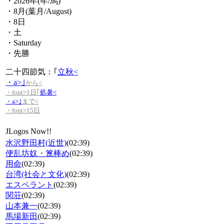
・2026年(年/馬)
・8月(葉月/August)
・8日
・土
・Saturday
・先勝
二十四節気：｢
立秋<
・a>｣
から<
・font>1日｢
処暑<
・a>｣
まで<
・font>15日
JLogos Now!!
水沢野田村(近世)
(02:39)
便乱坊奴・篦棒め
(02:39)
用命
(02:39)
台湾(社会と文化)
(02:39)
エスペラント
(02:39)
関荘
(02:39)
山本兼一
(02:39)
馬場新田
(02:39)