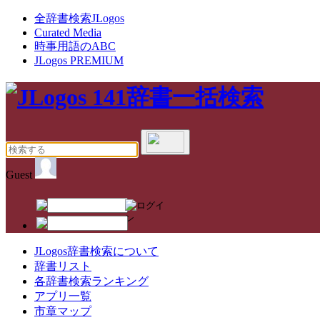
全辞書検
索
J
Logos
Curated Media
時事用語のABC
JLogos PREMIUM
Guest
JLogos辞書検索について
辞書リスト
各辞書検索ランキング
アプリ一覧
市章マップ