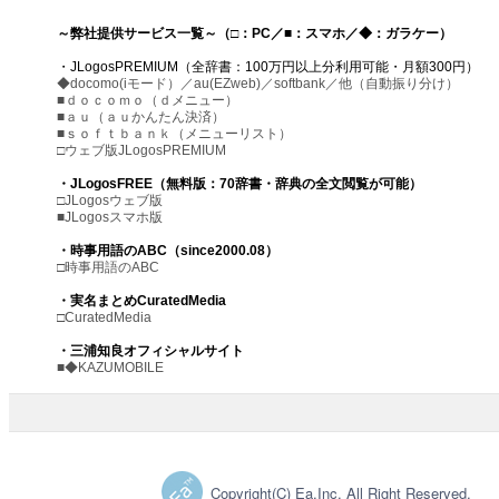
～弊社提供サービス一覧～（□：PC／■：スマホ／◆：ガラケー）
・JLogosPREMIUM（全辞書：100万円以上分利用可能・月額300円）
◆docomo(iモード）／au(EZweb)／softbank／他（自動振り分け）
■ｄｏｃｏｍｏ（ｄメニュー）
■ａｕ（ａｕかんたん決済）
■ｓｏｆｔｂａｎｋ（メニューリスト）
□ウェブ版JLogosPREMIUM
・JLogosFREE（無料版：70辞書・辞典の全文閲覧が可能）
□JLogosウェブ版
■JLogosスマホ版
・時事用語のABC（since2000.08）
□時事用語のABC
・実名まとめCuratedMedia
□CuratedMedia
・三浦知良オフィシャルサイト
■◆KAZUMOBILE
Copyright(C) Ea.Inc. All Right Reserved.